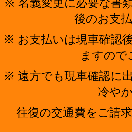
※ 名義変更に必要な書
後のお支
※ お支払いは現車確認
ますので
※ 遠方でも現車確認に
冷や
往復の交通費をご請