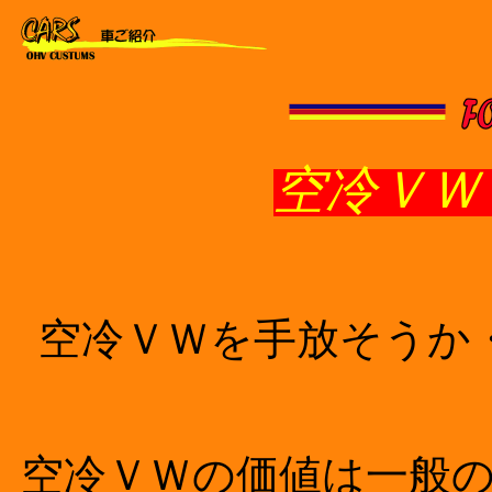
空冷ＶＷ
空冷ＶＷを手放そうか
空冷ＶＷの価値は一般